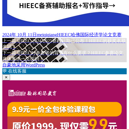
发
作
标
2024年 10月 11日
meiqiqiang
HIEEC哈佛国际经济学论文竞赛
布
上
者
签
上一篇
HIEEC 2024-2025赛程日期已公布！HIEEC的获奖名额
文
于
篇
多吗？
章
文
下
下一篇
HIEEC对参赛者的背景有什么要求？HIEEC参赛论文
章：
篇
具体要求一文说明！
导
文
自豪地采用WordPress
航
章：
💬
在线客服
✕