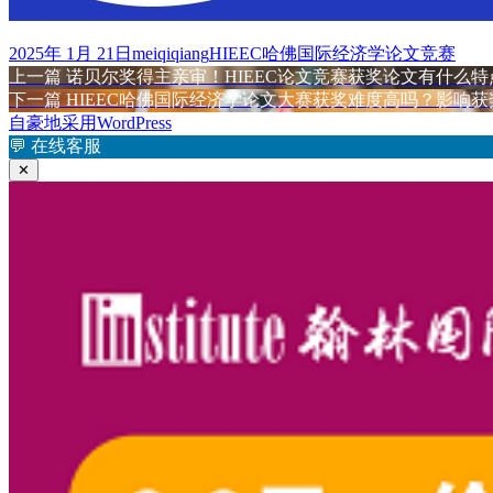
发
作
标
2025年 1月 21日
meiqiqiang
HIEEC哈佛国际经济学论文竞赛
布
上
者
签
上一篇
诺贝尔奖得主亲审！HIEEC论文竞赛获奖论文有什么特
文
于
篇
下
下一篇
HIEEC哈佛国际经济学论文大赛获奖难度高吗？影响
章
文
篇
自豪地采用WordPress
章：
文
💬
在线客服
导
章：
✕
航