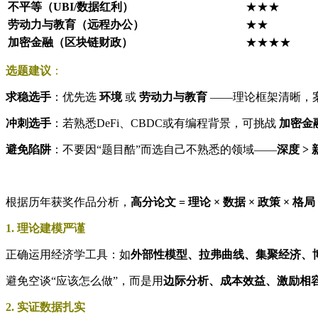
不平等（UBI/数据红利）
★★★
劳动力与教育（远程办公）
★★
加密金融（区块链财政）
★★★★
选题建议
：
求稳选手
：优先选
环境
或
劳动力与教育
——理论框架清晰，
冲刺选手
：若熟悉DeFi、CBDC或有编程背景，可挑战
加密金
避免陷阱
：不要因“题目酷”而选自己不熟悉的领域——
深度 > 
根据历年获奖作品分析，
高分论文 = 理论 × 数据 × 政策 × 格局
1. 理论建模严谨
正确运用经济学工具：如
外部性模型、拉弗曲线、集聚经济、
避免空谈“应该怎么做”，而是用
边际分析、成本效益、激励相
2. 实证数据扎实