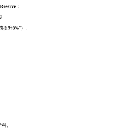
eserve
；
据；
感提升8%”）。
学科。