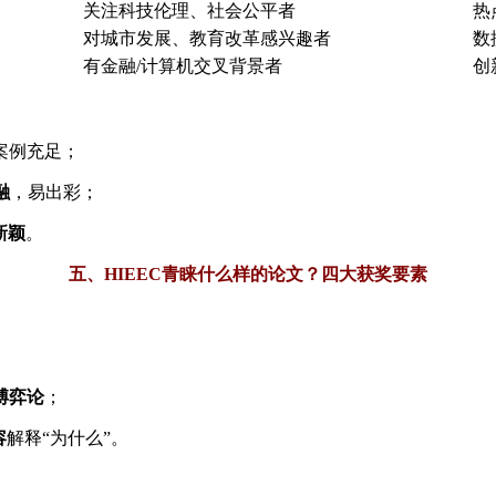
关注科技伦理、社会公平者
热
对城市发展、教育改革感兴趣者
数
有金融/计算机交叉背景者
创
案例充足；
融
，易出彩；
新颖
。
五、HIEEC青睐什么样的论文？四大获奖要素
博弈论
；
容
解释“为什么”。