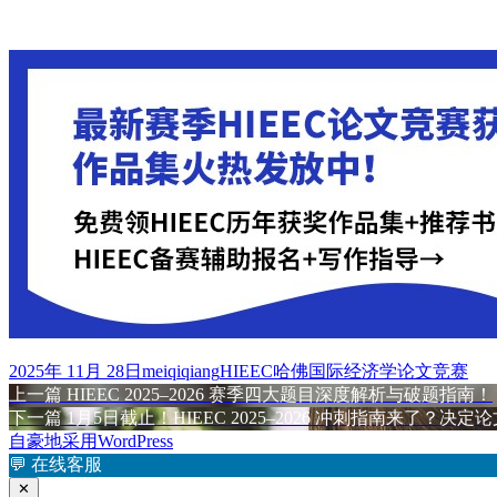
发
作
标
2025年 11月 28日
meiqiqiang
HIEEC哈佛国际经济学论文竞赛
布
上
者
签
上一篇
HIEEC 2025–2026 赛季四大题目深度解析与破题指南！
文
于
篇
下
下一篇
1月5日截止！HIEEC 2025–2026 冲刺指南来了？
章
文
篇
自豪地采用WordPress
章：
文
💬
在线客服
导
章：
✕