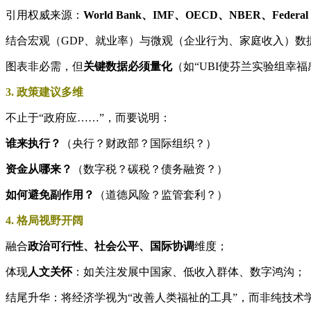
引用权威来源：
World Bank、IMF、OECD、NBER、Federal R
结合宏观（GDP、就业率）与微观（企业行为、家庭收入）数
图表非必需，但
关键数据必须量化
（如“UBI使芬兰实验组幸福
3. 政策建议多维
不止于“政府应……”，而要说明：
谁来执行？
（央行？财政部？国际组织？）
资金从哪来？
（数字税？碳税？债务融资？）
如何避免副作用？
（道德风险？监管套利？）
4. 格局视野开阔
融合
政治可行性、社会公平、国际协调
维度；
体现
人文关怀
：如关注发展中国家、低收入群体、数字鸿沟；
结尾升华：将经济学视为“改善人类福祉的工具”，而非纯技术