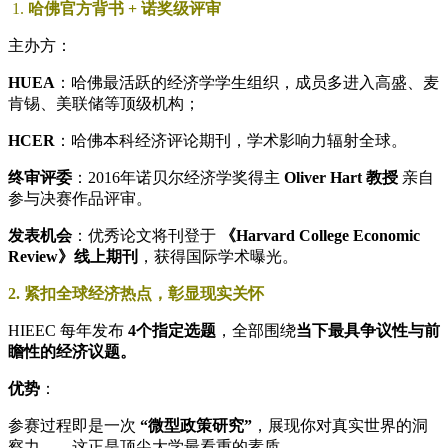
1.
哈佛官方背书 + 诺奖级评审
主办方：
HUEA
：哈佛最活跃的经济学学生组织，成员多进入高盛、麦
肯锡、美联储等顶级机构；
HCER
：哈佛本科经济评论期刊，学术影响力辐射全球。
终审评委
：2016年诺贝尔经济学奖得主
Oliver Hart 教授
亲自
参与决赛作品评审。
发表机会
：优秀论文将刊登于
《Harvard College Economic
Review》线上期刊
，获得国际学术曝光。
2. 紧扣全球经济热点，彰显现实关怀
HIEEC 每年发布
4个指定选题
，全部围绕
当下最具争议性与前
瞻性的经济议题。
优势
：
参赛过程即是一次
“微型政策研究”
，展现你对真实世界的洞
察力——这正是顶尖大学最看重的素质。