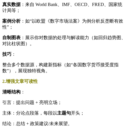
真实数据
：来自 World Bank、IMF、OECD、FRED、国家统
计局等；
案例分析
：如“以欧盟《数字市场法案》为例分析反垄断有效
性”；
自制图表
：展示你对数据的处理与解读能力（如回归趋势图、
对比柱状图）。
技巧
：
整合多个数据源，构建新指标（如“各国数字货币接受度指
数”），展现独特视角。
2.增强文章可读性
清晰结构
：
引言：提出问题 + 亮明立场；
主体：分论点段落，每段以
主题句
开头；
结论：总结 + 政策建议/未来展望。