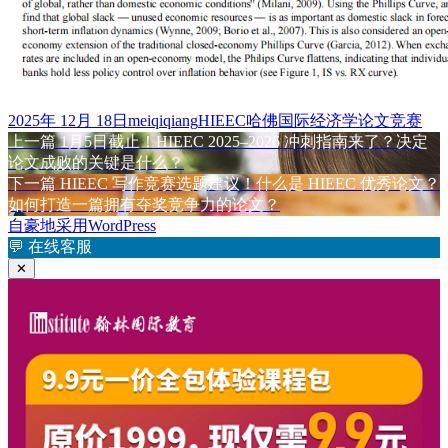
发
作
标
2025年 12月 18日
meiqiqiang
HIEEC哈佛国际经济学论文竞赛
布
上
者
签
上一篇
1月5日截止！HIEEC 2025–2026 冲刺指南来了？决定
文
于
篇
论文成败的关键是什么？
章
文
下
下一篇
HIEEC 写作竞赛选题建议！什么是 HIEEC 优秀论文？
章：
篇
如何打造一篇拥有夺奖竞争力的论文？
导
文
自豪地采用WordPress
航
章：
💬
在线客服
✕