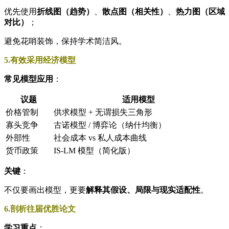
优先使用
折线图（趋势）
、
散点图（相关性）
、
热力图（区域
对比）
；
避免花哨装饰，保持学术简洁风。
5.有效采用经济模型
常见模型应用
：
议题
适用模型
价格管制
供求模型 + 无谓损失三角形
寡头竞争
古诺模型 / 博弈论（纳什均衡）
外部性
社会成本 vs 私人成本曲线
货币政策
IS-LM 模型（简化版）
关键
：
不仅要画出模型，更要
解释其假设、局限与现实适配性
。
6.剖析往届优胜论文
学习重点
：